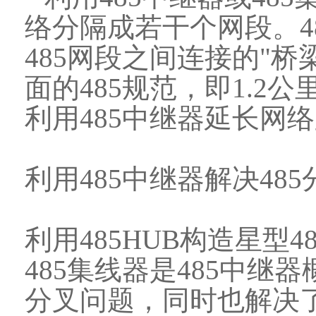
络分隔成若干个网段。
4
485
网段之间连接的
"
桥
面的
485
规范，即
1.2
公
利用
485
中继器延长网
利用
485
中继器解决
485
利用
485
HUB
构造星型
4
485
集线器是
485
中继器
分叉问题，同时也解决