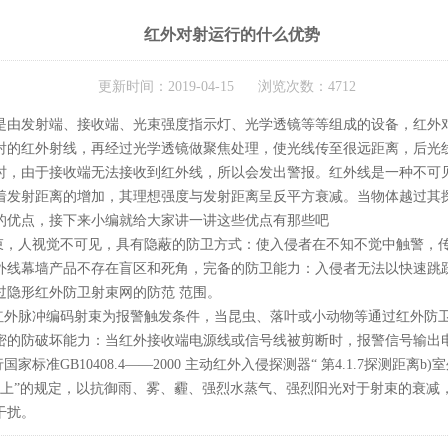
红外对射运行的什么优势
更新时间：2019-04-15 浏览次数：4712
是由发射端、接收端、光束强度指示灯、光学透镜等等组成的设备，红外
射的红外射线，再经过光学透镜做聚焦处理，使光线传至很远距离，后光
时，由于接收端无法接收到红外线，所以会发出警报。红外线是一种不可
着发射距离的增加，其理想强度与发射距离呈反平方衰减。当物体越过其
的优点，接下来小编就给大家讲一讲这些优点有那些吧
射束，人视觉不可见，具有隐蔽的防卫方式：使入侵者在不知不觉中触警，
线幕墙产品不存在盲区和死角，完备的防卫能力：入侵者无法以快速跳跃（
过隐形红外防卫射束网的防范 范围。
有红外脉冲编码射束为报警触发条件，当昆虫、落叶或小动物等通过红外防
密的防破坏能力：当红外接收端电源线或信号线被剪断时，报警信号输出
家标准GB10408.4——2000 主动红外入侵探测器“ 第4.1.7探测距
以上”的规定，以抗御雨、雾、霾、强烈水蒸气、强烈阳光对于射束的衰减
干扰。