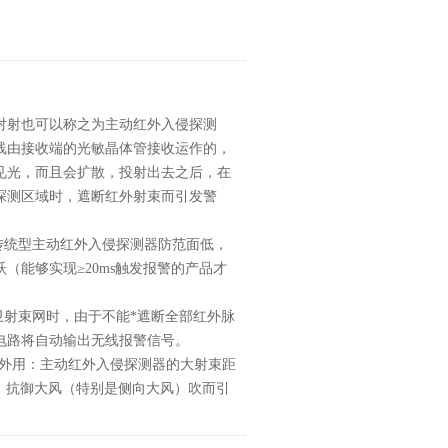
对射也可以称之为主动红外入侵探测
线由接收端的光敏晶体管接收运作的，
见光，而且会扩散，投射出去之后，在
探测区域时，遮断红外射束而引发警
传统型主动红外入侵探测器防范面低，
能够实现≥20ms触发报警的产品才
卫射束网时，由于不能*遮断全部红外脉
电路将自动输出无线报警信号。
离b)室外用：主动红外入侵探测器的大射束距
，抗御大风（特别是侧向大风）吹而引