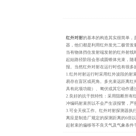
红外对射
的基本的构造其实很简单，
器，他们都是利用红外发光二极管发
当有物体挡住发射端发射的红外射线
起始路径阶段会形成圆锥体光束，随
报。当然红外对射在运行时也有很多
1.红外对射运行时采用红外波段的
易存在盲区或死角。多光束远距离红外
具有此项功能）、匍伏或其它动作通
2.良好的抗干扰特性：采用阻断所
冲编码射束所以不会产生误报警，严
3.可全天侯工作。红外对射探测器执行国
离应是制造厂规定的探测距离的6倍
起射束的偏移等不良天气及气象条件