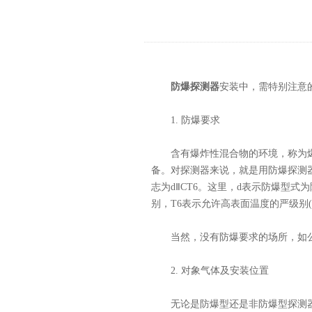
防爆探测器
安装中，需特别注意
1. 防爆要求
含有爆炸性混合物的环境，称为爆
备。对探测器来说，就是用防爆探测
志为dⅡCT6。这里，d表示防爆型式
别，T6表示允许高表面温度的严级别(8
当然，没有防爆要求的场所，如公
2. 对象气体及安装位置
无论是防爆型还是非防爆型探测器