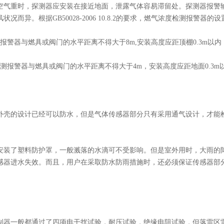
空气重时，探测器应安装在接近地面，泄露气体容易滞留处。探测器报警
而异。根据GB50028-2006 10.8.2的要求，燃气浓度检测报警器
报警器与燃具或阀门的水平距离不得大于8m,安装高度应距顶棚0.3m以
测报警器与燃具或阀门的水平距离不得大于4m，安装高度应距地面0.3m
壳的设计已经可以防水，但是气体传感器部分只有采用通气设计，才能检
装了塑料防护罩，一般溅落的水滴可不受影响。但是室外用时，大雨的降
感器进水失效。而且，用户在采取防水防雨措施时，还必须保证传感器部
。
器一般都通过了四项电干扰试验，耐压试验，绝缘电阻试验，但落雷区雷