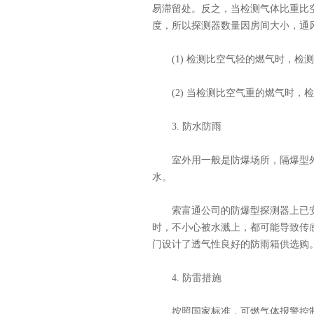
易滞留处。反之，当检测气体比重比
度，所以探测器数量因房间大小，通风状况
(1) 检测比空气轻的燃气时，检测
(2) 当检测比空气重的燃气时，检
3. 防水防雨
室外用一般是防爆场所，隔爆型外
水。
索富通公司的防爆型探测器上已安
时，不小心被水溅上，都可能导致传
门设计了透气性良好的防雨箱供选购
4. 防雷措施
按照国家标准，可燃气体报警控制