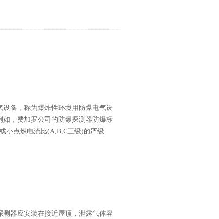
设备，称为爆炸性环境用防爆电气设
例如，费加罗公司的防爆探测器防爆标
点燃电流比(A,B,C三级)的严级
测器应安装在接近屋顶，泄露气体容