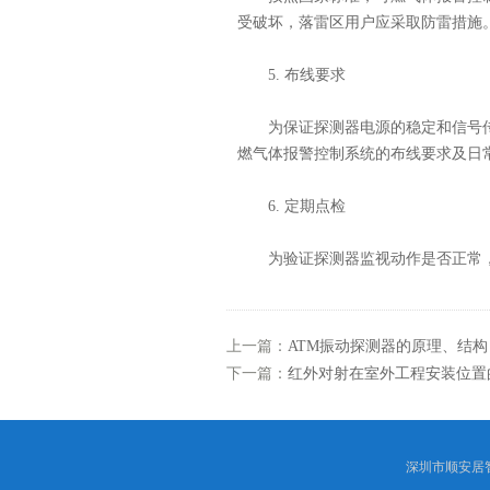
受破坏，落雷区用户应采取防雷措施
5. 布线要求
为保证探测器电源的稳定和信号传输
燃气体报警控制系统的布线要求及日
6. 定期点检
为验证探测器监视动作是否正常，
上一篇：
ATM振动探测器的原理、结构
下一篇：
红外对射在室外工程安装位置
深圳市顺安居智