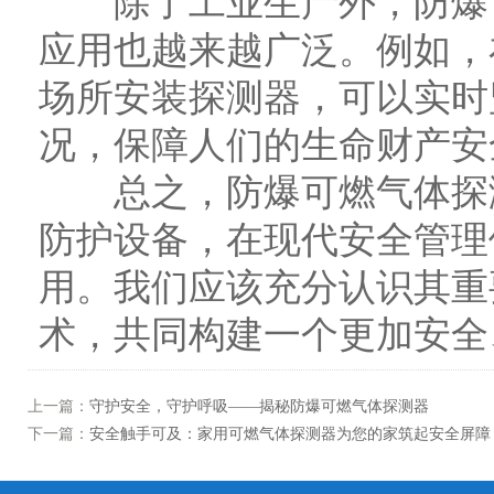
除了工业生产外，防爆可
应用也越来越广泛。例如，
场所安装探测器，可以实时
况，保障人们的生命财产安
总之，防爆可燃气体探测
防护设备，在现代安全管理
用。我们应该充分认识其重
术，共同构建一个更加安全
上一篇：
守护安全，守护呼吸——揭秘防爆可燃气体探测器
下一篇：
安全触手可及：家用可燃气体探测器为您的家筑起安全屏障