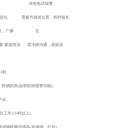
机 传统电话报警
位 需拨号描述位置，耗时较长
门禁、广播 无
/紧急情况 需冷静沟通，易延误
1秒。
防锈防拆(如带防拆报警功能)。
平台。
工作2小时以上)。
物联网传感器(如烟感、红外)。