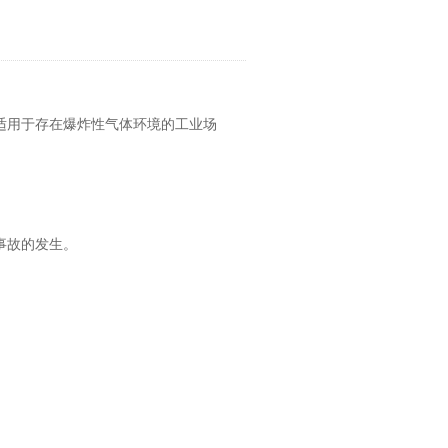
适用于存在爆炸性气体环境的工业场
事故的发生。