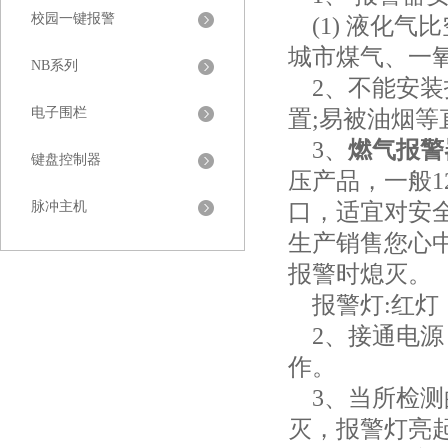
校园一键报警
(1) 液化气比
城市煤气、一氧
NB系列
2、不能安装
电子围栏
置;易被油烟
3、
燃气报警
键盘控制器
压产品，一般1
脉冲主机
口，适宜对安
生产销售您心
报警时熄灭。
报警灯:红灯
2、接通电源
作。
3、当所检测
灭，报警灯亮起