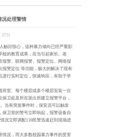
情况处理警情
2731
人触目惊心，这种暴力倾向已经严重影
学校的教育成果，应当引起家长、老
音报警、联网报警、报警定位、网络报
出报警定位 等功能，极大的解决了现有
点进行实时定位，快速响应，有助于学
。
班室、每个楼层或多个楼层安装一台
在保卫处及所在派出所建立报警平台，
*。当有突发事件时，保安员可以触发
，保卫室的警号立即响起，报警设备自
情况立即调配110民警迅速赶到现场进
情况，而大多数校园暴力事件的受害