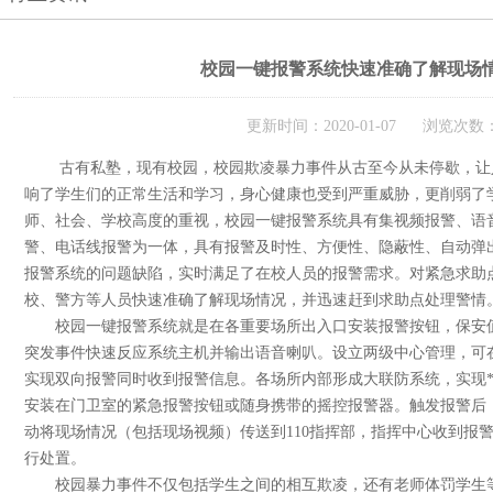
校园一键报警系统快速准确了解现场
更新时间：2020-01-07 浏览次数：
古有私塾，现有校园，校园欺凌暴力事件从古至今从未停歇，让
响了学生们的正常生活和学习，身心健康也受到严重威胁，更削弱了
师、社会、学校高度的重视，校园一键报警系统具有集视频报警、语
警、电话线报警为一体，具有报警及时性、方便性、隐蔽性、自动弹
报警系统的问题缺陷，实时满足了在校人员的报警需求。对紧急求助
校、警方等人员快速准确了解现场情况，并迅速赶到求助点处理警情
校园一键报警系统就是在各重要场所出入口安装报警按钮，保安值
突发事件快速反应系统主机并输出语音喇叭。设立两级中心管理，可
实现双向报警同时收到报警信息。各场所内部形成大联防系统，实现
安装在门卫室的紧急报警按钮或随身携带的摇控报警器。触发报警后
动将现场情况（包括现场视频）传送到110指挥部，指挥中心收到报警
行处置。
校园暴力事件不仅包括学生之间的相互欺凌，还有老师体罚学生等