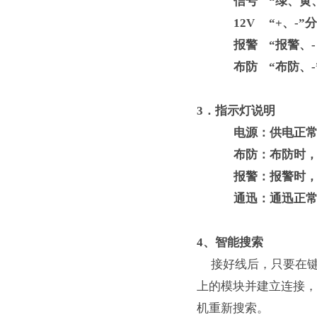
信号
“
绿、黄
12V
“
+
、
-
”
报警
“
报警、
-
布防 “布防、-
3．指示灯说明
电源：供电正常
布防
：布防时
报警：报警时，
通迅：通迅正常
4、
智能搜索
接好线后，只要在键
上的模块并建立连接，
机重新搜索。