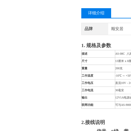
详细介绍
品牌
顺安居
1.
规格及参数
描述
AS-08C
八
尺寸
13厘米 x 
重量
200克
工作温度
-10℃ ∽ +
工作电压
直流10V
-
2
工作电流
30毫安
输出
12V1A电
联网功能
可与AS-9
2.接线说明