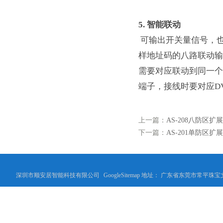
5
.
智能联动
可输出开关量信号，也
样地址码的八路联动输
需要对应联动到同一个
端子，接线时要对应D
上一篇：
AS-208八防区扩
下一篇：
AS-201单防区扩
深圳市顺安居智能科技有限公司
GoogleSitemap
地址： 广东省东莞市常平珠宝文