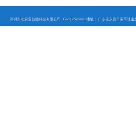
深圳市顺安居智能科技有限公司
GoogleSitemap
地址： 广东省东莞市常平珠宝文