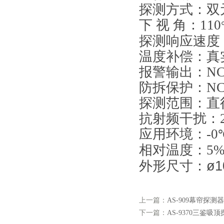
探测方式：双
下 视 角：110
探测响应速度：0
温度补偿：真
报警输出：NC常
防拆保护：NC常
探测范围：直径
抗射频干扰：22V
应用环境：-0
相对温度：5%-
ø
外形尺寸：
上一篇：
AS-909幕帘探测器
下一篇：
AS-9370三鉴吸