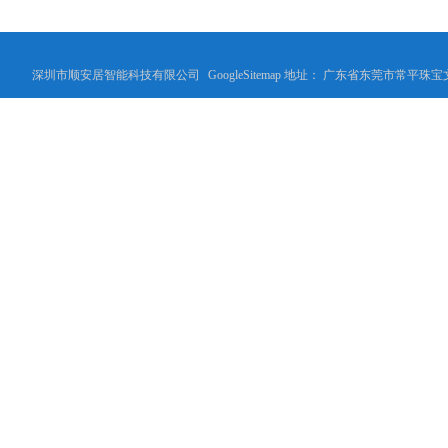
深圳市顺安居智能科技有限公司
GoogleSitemap
地址： 广东省东莞市常平珠宝文