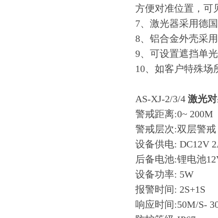
方便对准位置，可
7、激光器采用德
8、铝合金外壳采
9、可设置遮挡单
10、如客户特殊
AS-XJ-2/3/4
激光对
警戒距离:0~ 200M
警戒层次:双层警
设备供电: DC12V 2
后备电池:锂电池12V
设备功率: 5W
报警时间: 2S+1S
响应时间:50M/S- 3