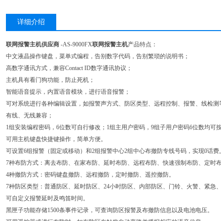
详细介绍
联网报警主机供应商
-AS-9000FX
联网报警主机
产品特点：
中文液晶操作键盘，菜单式编程，告别数字代码，告别繁琐的说明书；
高数字通讯方式，兼容Contact ID数字通讯协议；
主机具有看门狗功能，防止死机；
智能语音提示，内置语音模块，进行语音报警；
可对系统进行各种编辑设置，如报警声方式、防区类型、远程控制、报警、线检测
有线、无线兼容；
1组安装编程密码，6位数可自行修改；1组主用户密码，9组子用户密码6位数均可
可用主机键盘快捷键操作，简单方便。
可设置6组报警（固定或移动）和2组报警中心2组中心布撤防专线号码，实现0话
7种布防方式：离去布防、在家布防、延时布防、远程布防、快速强制布防、定时
4种撤防方式：密码键盘撤防、远程撤防，定时撤防、遥控撤防。
7种防区类型：普通防区、延时防区、24小时防区、内部防区、门铃、火警、紧急
可自定义报警延时及鸣笛时间。
黑匣子功能存储1500条事件记录，可查询防区报警及布撤防信息以及电池电压。