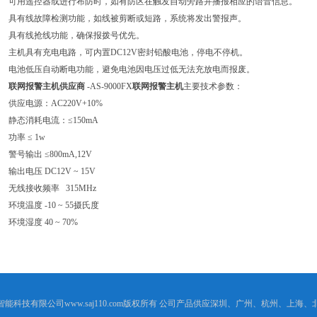
可用遥控器或进行布防时，如有防区在触发自动旁路并播报相应的语音信息。
具有线故障检测功能，如线被剪断或短路，系统将发出警报声。
具有线抢线功能，确保报拨号优先。
主机具有充电电路，可内置DC12V密封铅酸电池，停电不停机。
电池低压自动断电功能，避免电池因电压过低无法充放电而报废。
联网报警主机供应商
-AS-9000FX
联网报警主机
主要技术参数：
供应电源：AC220V+10%
静态消耗电流：≤150mA
功率 ≤ 1w
警号输出 ≤800mA,12V
输出电压 DC12V ~ 15V
无线接收频率 315MHz
环境温度 -10 ~ 55摄氏度
环境湿度 40 ~ 70%
能科技有限公司www.saj110.com版权所有 公司产品供应深圳、广州、杭州、上海