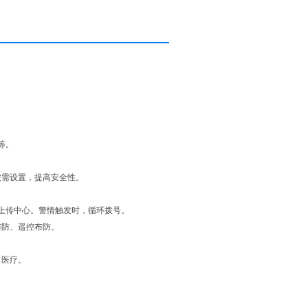
等。
按需设置，提高安全性。
费上传中心。警情触发时，循环拨号。
布防、遥控布防。
、医疗。