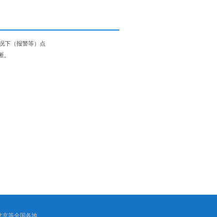
况下（报警等）点
晰。
、北京等全国各地