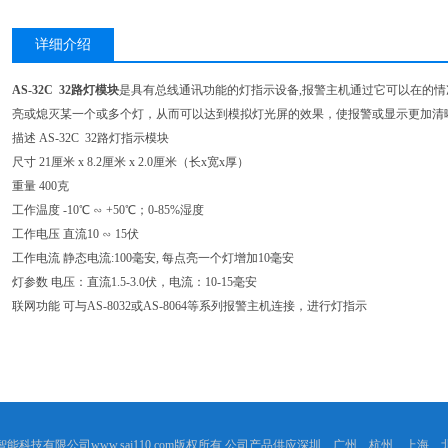
详细介绍
AS-32C 32路灯模块
是具有总线通讯功能的灯指示设备,报警主机通过它可以在的情
亮或熄灭某一个或多个灯，从而可以达到模拟灯光屏的效果，使报警或显示更加清
描述 AS-32C 32路灯指示模块
尺寸 21厘米 x 8.2厘米 x 2.0厘米（长x宽x厚）
重量 400克
工作温度 -10℃ ∽ +50℃；0-85%湿度
工作电压 直流10 ∽ 15伏
工作电流 静态电流:100毫安, 每点亮一个灯增加10毫安
灯参数 电压：直流1.5-3.0伏，电流：10-15毫安
联网功能 可与AS-8032或AS-8064等系列报警主机连接，进行灯指示
能科技有限公司www.saj110.com版权所有 公司产品供应深圳、广州、杭州、上海