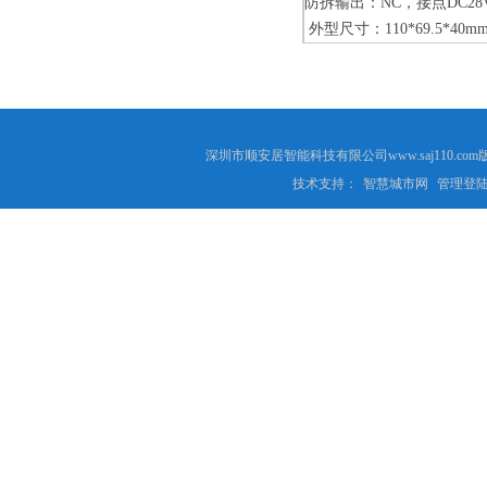
防拆输出：NC，接点DC28V 
外型尺寸：110*69.5*40m
深圳市顺安居智能科技有限公司www.saj110
技术支持：
智慧城市网
管理登