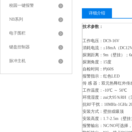
校园一键报警
详细介绍
NB系列
技术参数：
电子围栏
工作电压：DC9-16V
键盘控制器
消耗电流：≤18mA（DC12
探测距离：9m（壁挂）；6
脉冲主机
探测角度：15度
自检时间：约60S
报警指示：红色LED
传 感 器：双元热释红外传
工作温度：-10℃ ～ 50℃
环境湿度：zui大95％RH
抗RF干扰：10MHz-1GHz 2
安装方式：壁挂或吸顶
安装高度：1.7-2.5m（壁挂
报警输出：NC/NO可选择，接