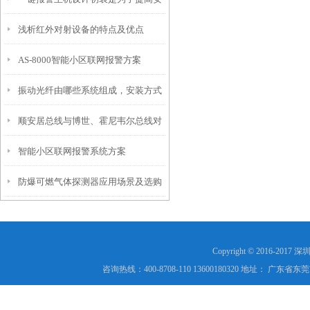
及校准方法
浅析红外对射设备的特点及优点
全报警的效率和准确性
AS-8000智能小区联网报警方案
振动光纤由哪些系统组成，安装方式
顺安居总线与博世、霍尼韦尔总线对
有几种？
智能小区联网报警系统方案
比
防爆可燃气体探测器应用场景及选购
指南
Copyright © 2016-
咨询热线：400-8708-110 13600180320 地址： 