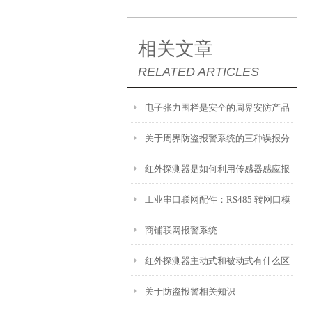
相关文章
RELATED ARTICLES
电子张力围栏是安全的周界安防产品
关于周界防盗报警系统的三种误报分
红外探测器是如何利用传感器感应报
析说明
工业串口联网配件：RS485 转网口模
警的
商铺联网报警系统
块选型运维指南
红外探测器主动式和被动式有什么区
关于防盗报警相关知识
别？