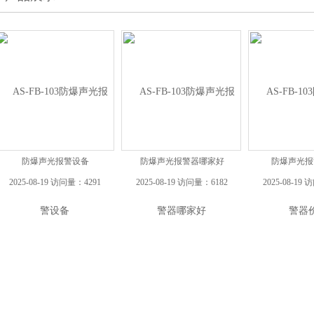
防爆声光报警设备
防爆声光报警器哪家好
防爆声光报
2025-08-19 访问量：4291
2025-08-19 访问量：6182
2025-08-19