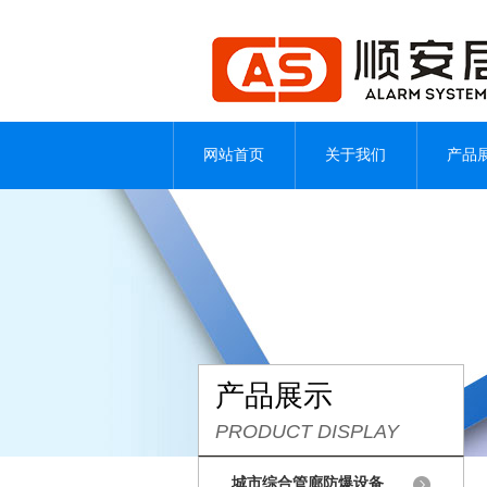
网站首页
关于我们
产品
产品展示
PRODUCT DISPLAY
城市综合管廊防爆设备