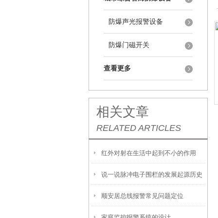
防爆声光报警设备
防爆门磁开关
查看更多
相关文章
RELATED ARTICLES
红外对射在生活中起到不小的作用
说一说脉冲电子围栏的发展起源历史
顺安居总线报警常见问题定位
家庭监控报警系统的设计