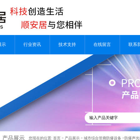
展示
行业资讯
技术支持
在线留言
联系
产品展示
您现在的位置:
首页
>
产品展示
>
城市综合管廊防爆设备
>防爆声光